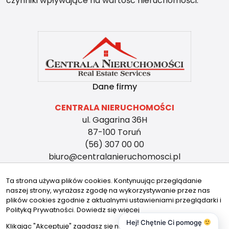
czynniki wpływające na wartość nieruchomości.
Dane firmy
CENTRALA NIERUCHOMOŚCI
ul. Gagarina 36H
87-100 Toruń
(56) 307 00 00
biuro@centralanieruchomosci.pl
Znajdziesz nas tu
Ta strona używa plików cookies. Kontynuując przeglądanie
naszej strony, wyrażasz zgodę na wykorzystywanie przez nas
plików cookies zgodnie z aktualnymi ustawieniami przeglądarki i
Polityką Prywatności.
Dowiedz się więcej
Hej! Chętnie Ci pomogę
© 2026 Wszystkie prawa zastrzeżone | Program dla biur
Klikając "Akceptuję" zgadasz się na wykorzystywanie przez nas