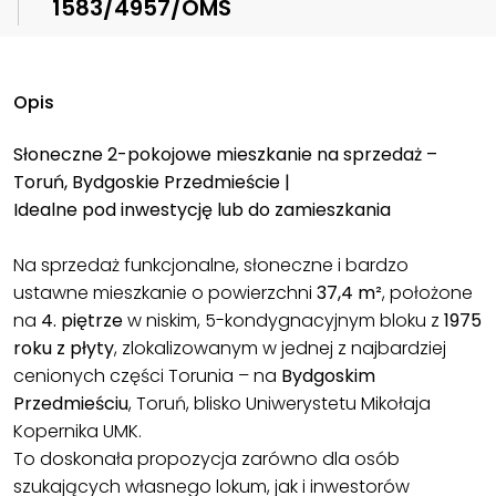
1583/4957/OMS
Opis
Słoneczne 2-pokojowe mieszkanie na sprzedaż –
Toruń, Bydgoskie Przedmieście |
Idealne pod inwestycję lub do zamieszkania
Na sprzedaż funkcjonalne, słoneczne i bardzo
ustawne mieszkanie o powierzchni
37,4 m²
, położone
na
4. piętrze
w niskim, 5-kondygnacyjnym bloku z
1975
roku z płyty
, zlokalizowanym w jednej z najbardziej
cenionych części Torunia – na
Bydgoskim
Przedmieściu
, Toruń, blisko Uniwerystetu Mikołaja
Kopernika UMK.
To doskonała propozycja zarówno dla osób
szukających własnego lokum, jak i inwestorów