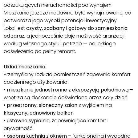
poszukujących nieruchomości pod wynajem.
Mieszkanie jeszcze niedawno było wynajmowane, co
potwierdza jego wysoki potencjał inwestycyjny.
Lokal jest
czysty, zadbany i gotowy do zamieszkania
od zaraz
, a jednocześnie daje możliwość aranżacji
według własnego stylu i potrzeb — od lekkiego
odświeżenia po pełny remont.
Układ mieszkania
Przemyślany rozkład pomieszczeń zapewnia komfort
codziennego użytkowania:
•
mieszkanie jednostronne z ekspozycją południową
–
wnętrza są doskonale doświetlone przez cały dzień
•
przestronny, słoneczny salon
z wyjściem na
klasyczny, odnowiony balkon
•
ustawna sypialnia
, zapewniająca komfort i
prywatność
•
osobna kuchnia z oknem
– funkcjonalna i wygodna