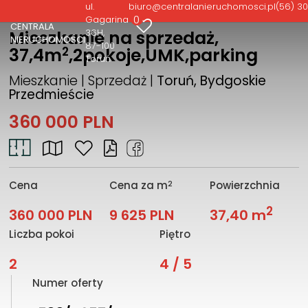
ul.
biuro@centralanieruchomosci.pl
(56) 30
0
Gagarina
CENTRALA
36H
Mieszkanie na sprzedaż,
NIERUCHOMOŚCI
87-100
2
37,4m
,2pokoje,UMK,parking
Toruń
Mieszkanie | Sprzedaż |
Toruń, Bydgoskie
Przedmieście
360 000 PLN
2
Cena
Cena za m
Powierzchnia
2
360 000 PLN
9 625 PLN
37,40 m
Liczba pokoi
Piętro
2
4 / 5
Numer oferty