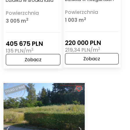
Działka w środku lasu
Powierzchnia
Powierzchnia
2
1 003 m
2
3 005 m
220 000 PLN
405 675 PLN
2
219,34 PLN/m
2
135 PLN/m
Zobacz
Zobacz