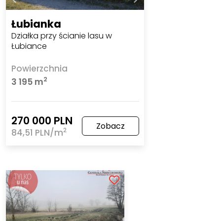
Łubianka
Działka przy ścianie lasu w
Łubiance
Powierzchnia
2
3 195 m
270 000 PLN
Zobacz
2
84,51 PLN/m