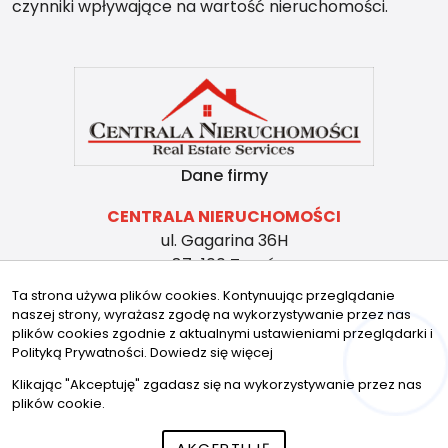
czynniki wpływające na wartość nieruchomości.
Dane firmy
CENTRALA NIERUCHOMOŚCI
ul. Gagarina 36H
87-100 Toruń
(56) 307 00 00
Ta strona używa plików cookies. Kontynuując przeglądanie
biuro@centralanieruchomosci.pl
naszej strony, wyrażasz zgodę na wykorzystywanie przez nas
Znajdziesz nas tu
plików cookies zgodnie z aktualnymi ustawieniami przeglądarki i
Polityką Prywatności.
Dowiedz się więcej
Hej! Chętnie Ci pomogę
Klikając "Akceptuję" zgadasz się na wykorzystywanie przez nas
plików cookie.
© 2026 Wszystkie prawa zastrzeżone | Program dla biur