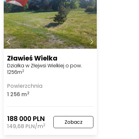
Zławieś Wielka
Działka w Złejwsi Wielkiej o pow.
1256m
2
Powierzchnia
2
1 256 m
188 000 PLN
Zobacz
2
149,68 PLN/m