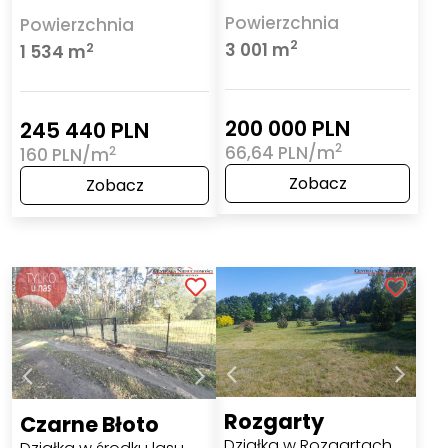
Powierzchnia
Powierzchnia
2
3 001 m
2
1 534 m
200 000 PLN
245 440 PLN
2
66,64 PLN/m
2
160 PLN/m
Zobacz
Zobacz
Rozgarty
Czarne Błoto
Działka w Rozgartach