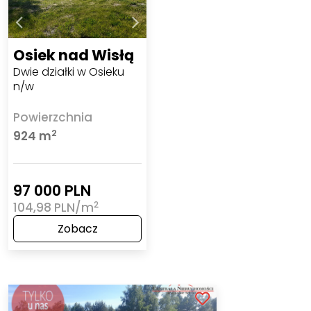
Osiek nad Wisłą
Dwie działki w Osieku
n/w
Powierzchnia
2
924 m
97 000 PLN
2
104,98 PLN/m
Zobacz