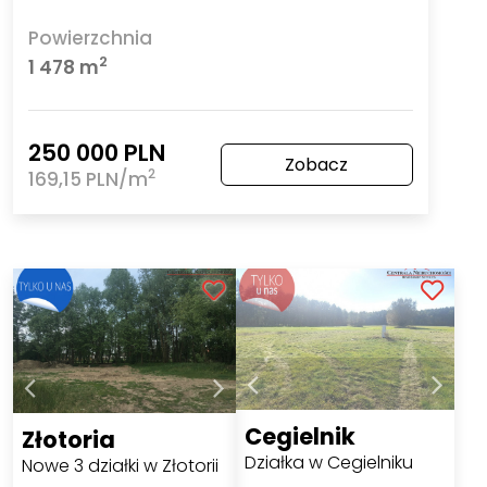
Powierzchnia
2
1 478 m
250 000 PLN
Zobacz
2
169,15 PLN/m
Cegielnik
Złotoria
Działka w Cegielniku
Nowe 3 działki w Złotorii