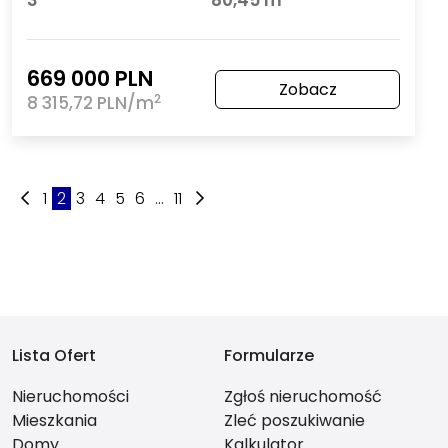
3
80,45 m
669 000 PLN
Zobacz
2
8 315,72 PLN/m
1
2
3
4
5
6
...
11
Lista Ofert
Formularze
Nieruchomości
Zgłoś nieruchomość
Mieszkania
Zleć poszukiwanie
Domy
Kalkulator