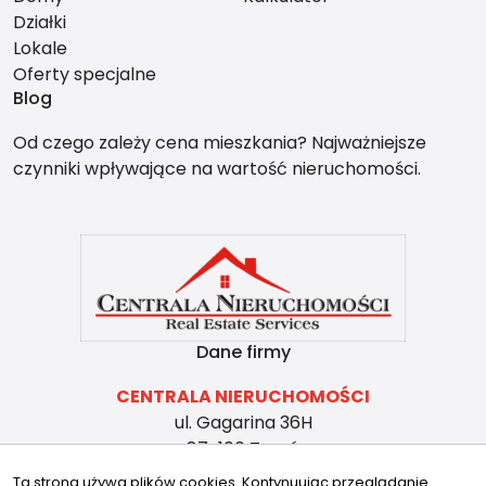
Działki
Lokale
Oferty specjalne
Blog
Od czego zależy cena mieszkania? Najważniejsze
czynniki wpływające na wartość nieruchomości.
Dane firmy
CENTRALA NIERUCHOMOŚCI
ul. Gagarina 36H
87-100 Toruń
(56) 307 00 00
Ta strona używa plików cookies. Kontynuując przeglądanie