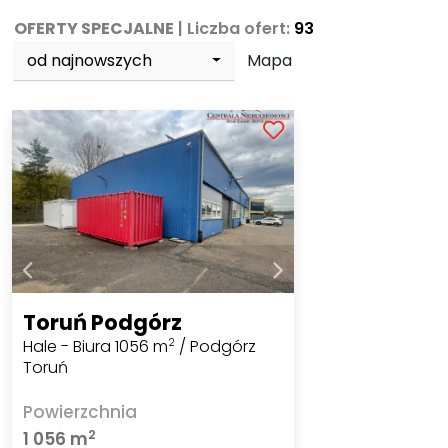
OFERTY SPECJALNE
| Liczba ofert:
93
od najnowszych
Mapa
Toruń Podgórz
Hale - Biura 1056 m
/ Podgórz
2
Toruń
Powierzchnia
2
1 056 m