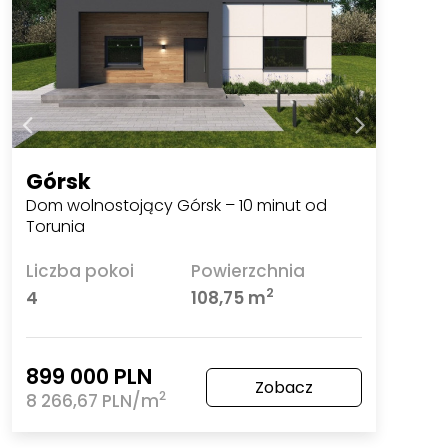
Górsk
Dom wolnostojący Górsk – 10 minut od
Torunia
Liczba pokoi
Powierzchnia
2
4
108,75 m
899 000 PLN
Zobacz
2
8 266,67 PLN/m