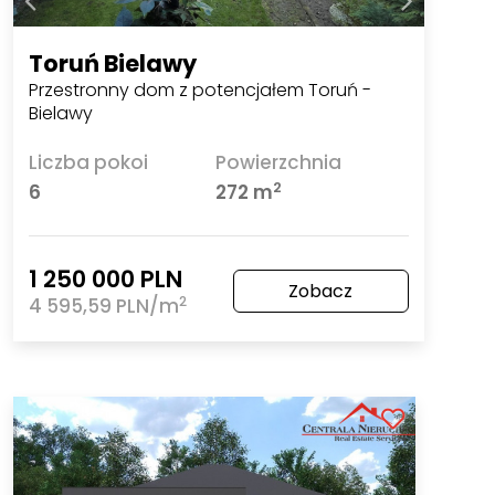
Toruń Bielawy
Przestronny dom z potencjałem Toruń -
Bielawy
Liczba pokoi
Powierzchnia
2
6
272 m
1 250 000 PLN
Zobacz
2
4 595,59 PLN/m