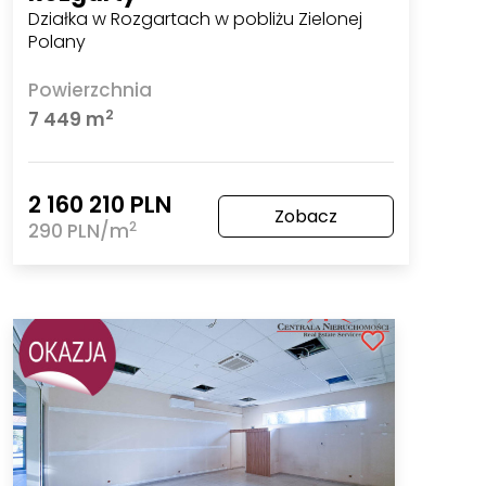
Działka w Rozgartach w pobliżu Zielonej
Polany
Powierzchnia
2
7 449 m
2 160 210 PLN
Zobacz
2
290 PLN/m