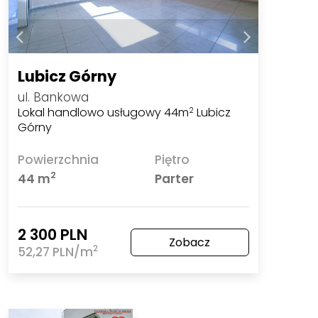
Lubicz Górny
ul. Bankowa
Lokal handlowo usługowy 44m
Lubicz
2
Górny
Powierzchnia
Piętro
2
44 m
Parter
2 300 PLN
Zobacz
2
52,27 PLN/m