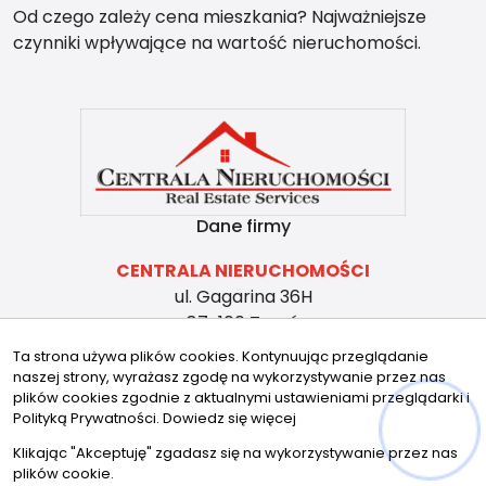
Od czego zależy cena mieszkania? Najważniejsze
czynniki wpływające na wartość nieruchomości.
Dane firmy
CENTRALA NIERUCHOMOŚCI
ul. Gagarina 36H
87-100 Toruń
(56) 307 00 00
Ta strona używa plików cookies. Kontynuując przeglądanie
biuro@centralanieruchomosci.pl
naszej strony, wyrażasz zgodę na wykorzystywanie przez nas
Znajdziesz nas tu
plików cookies zgodnie z aktualnymi ustawieniami przeglądarki i
Polityką Prywatności.
Dowiedz się więcej
Klikając "Akceptuję" zgadasz się na wykorzystywanie przez nas
plików cookie.