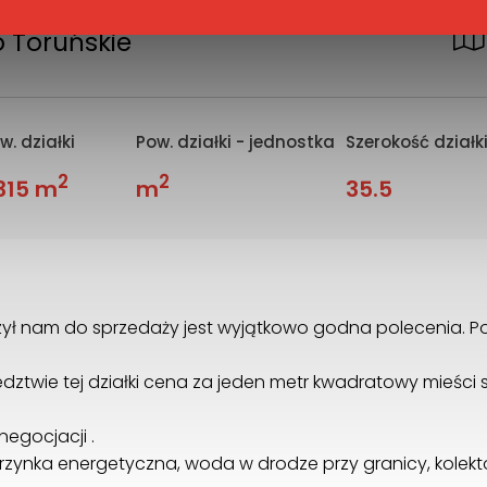
 Toruńskie
w. działki
Pow. działki - jednostka
Szerokość działk
2
2
 315 m
m
35.5
erzył nam do sprzedaży jest wyjątkowo godna polecenia. P
ąsiedztwie tej działki cena za jeden metr kwadratowy mieści
egocjacji .
 skrzynka energetyczna, woda w drodze przy granicy, kole