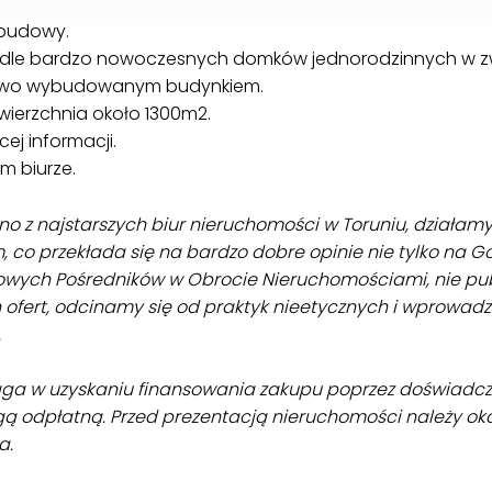
abudowy.
edle bardzo nowoczesnych domków jednorodzinnych w zwi
 nowo wybudowanym budynkiem.
wierzchnia około 1300m2.
ej informacji.
m biurze.
no z najstarszych biur nieruchomości w Toruniu, działam
am, co przekłada się na bardzo dobre opinie nie tylko na 
ych Pośredników w Obrocie Nieruchomościami, nie pub
h ofert, odcinamy się od praktyk nieetycznych i wprowadz
.
ga w uzyskaniu finansowania zakupu poprzez doświadc
gą odpłatną. Przed prezentacją nieruchomości należy o
a.