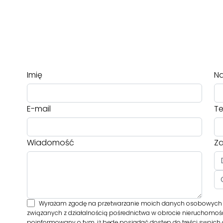
Imię
Na
E-mail
Te
Wiadomość
Za
Wyrażam zgodę na przetwarzanie moich danych osobowych p
związanych z działalnością pośrednictwa w obrocie nieruchomośc
poinformowany o tym, iż będę posiadać dostęp do treści swoich d