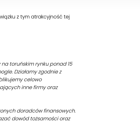
ązku z tym atrakcyjność tej
y na toruńskim rynku ponad 15
Google. Działamy zgodnie z
likujemy celowo
ających inne firmy oraz
zonych doradców finansowych.
kazać dowód tożsamości oraz