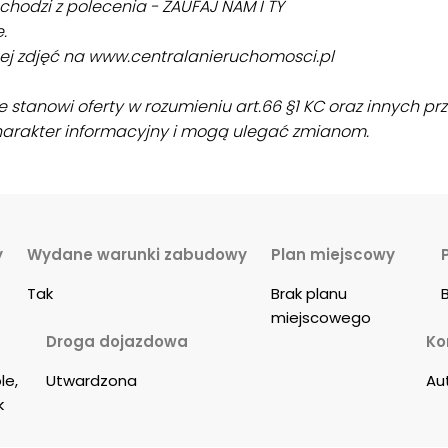
hodzi z polecenia - ZAUFAJ NAM I TY
.
ęcej zdjęć na www.centralanieruchomosci.pl
ie stanowi oferty w rozumieniu art.66 §1 KC oraz innych 
harakter informacyjny i mogą ulegać zmianom.
y
Wydane warunki zabudowy
Plan miejscowy
Tak
Brak planu 
miejscowego
Droga dojazdowa
Ko
le, 
Utwardzona
Au
k