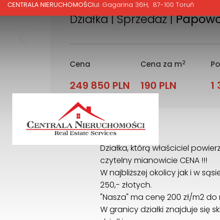
CENTRALA NIERUCHOMOŚCI
ul. Gagarina 36H
87-100 Toruń
Działka | Sprzedaż |
Papowo
2
Cena
Cena za m
Po
249 850 PLN
190 PLN
1
Opis
Działka, którą właściciel powi
czytelny mianowicie CENA !!!
W najbliższej okolicy jak i w s
250,- złotych.
"Nasza" ma cenę 200 zł/m2 do n
W granicy działki znajduje się