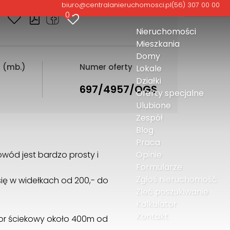
biuro@centralanieruchomosci.pl
(56) 307 00 00
0
Nieruchomości
Mieszkania
Domy
i (mb.)
Numer oferty
Lokale
Działki
697/4957/OGS
Oferty specjalne
Ulubione
Zespół
Blog
Praca
owód jest bardzo prosty i
Opinie
Formularze
Zgłoś nieruchomość
 się w widełkach od 200,- do
Zleć poszukiwanie
Kalkulator
Kontakt
ktor ściekowy około 400m od