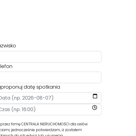
zwisko
lefon
proponuj datę spotkania
rzez firmę CENTRALA NIERUCHOMOŚCI dla celów
iami, jednocześnie potwierdzam, iż zostałem
anych do ich edycji lub usunięcia.