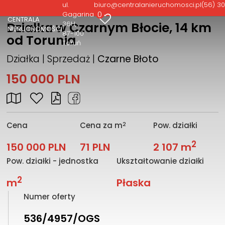
ul.
biuro@centralanieruchomosci.pl
(56) 30
0
Gagarina
CENTRALA
36H
Działka w Czarnym Błocie, 14 km
NIERUCHOMOŚCI
87-100
od Torunia
Toruń
Działka | Sprzedaż |
Czarne Błoto
150 000 PLN
2
Cena
Cena za m
Pow. działki
2
150 000 PLN
71 PLN
2 107 m
Pow. działki - jednostka
Ukształtowanie działki
2
m
Płaska
Numer oferty
536/4957/OGS