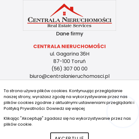
Dane firmy
CENTRALA NIERUCHOMOŚCI
ul. Gagarina 36H
87-100 Toruń
(56) 307 00 00
biuro@centralanieruchomosci.pl
Znajdziesz nas tu
Ta strona używa plików cookies. Kontynuując przeglądanie
naszej strony, wyrażasz zgodę na wykorzystywanie przez nas
plików cookies zgodnie z aktualnymi ustawieniami przeglądarki i
Polityką Prywatności.
Dowiedz się więcej
Hej! Chętnie Ci pomogę
© 2026 Wszystkie prawa zastrzeżone | Program dla biur
Klikając "Akceptuję" zgadasz się na wykorzystywanie przez nas
nieruchomości - asaricrm.com
plików cookie.
AKCEPTUJĘ