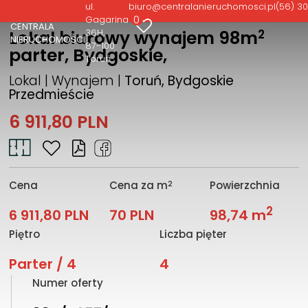
ul.
biuro@centralanieruchomosci.pl
(56) 30
0
Gagarina
CENTRALA
2
36H
Lokal biurowy wynajem 98m
NIERUCHOMOŚCI
87-100
parter, Bydgoskie,
Toruń
Lokal | Wynajem |
Toruń, Bydgoskie
Przedmieście
6 911,80 PLN
2
Cena
Cena za m
Powierzchnia
2
6 911,80 PLN
70 PLN
98,74 m
Piętro
Liczba pięter
Parter / 4
4
Numer oferty