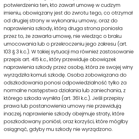
potwierdzenia ten, kto zawarł umowę w cudzym
imieniu, obowiązany jest do zwrotu tego, co otrzymał
od drugiej strony w wykonaniu umowy, oraz do
naprawienia szkody, którą druga strona poniosła
przez to, że zawarła umowę, nie wiedząc o braku
umocowania lub o przekroczeniu jego zakresu (art.
103 § 3 k.c.). W takiej sytuacji ma również zastosowanie
przepis art. 415 k.c., który przewiduje obowiązek
naprawienia szkody przez osobę, która ze swojej winy
wyrządziła komuś szkodę. Osoba zobowiązana do
odszkodowania ponosi odpowiedzialność tylko za
normalne następstwa działania lub zaniechania, z
którego szkoda wynikła (art. 361 k.c.). Jeśli przepisy
prawa lub postanowienia umowy nie przewidują
inaczej, naprawienie szkody obejmuje straty, które
poszkodowany poniósł, oraz korzyści, które mógłby
osiągnąć, gdyby mu szkody nie wyrządzono.