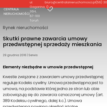
ul.
biuro@centralanieruchomosci.pl
(56) 30
0
Gagarina
CENTRALA
36H
NIERUCHOMOŚCI
87-100
Toruń
Rynek nieruchomości
Skutki prawne zawarcia umowy
przedwstępnej sprzedaży mieszkania
29 grudnia 2016
|
Serwis
Elementy niezbędne w umowie przedwstępnej
Kwestie związane z zawarciem umowy przedwstępnej
reguluje Kodeks cywilny. Umowa przedwstępna jest to
umowa, na podstawie której jedna ze stron lub obie
zobowiązują się do zawarcia oznaczonej umowy (art.
389 Kodeksu cywilnego, dalej: k.c.). Umowa
przedwstępna powinna określać istotne